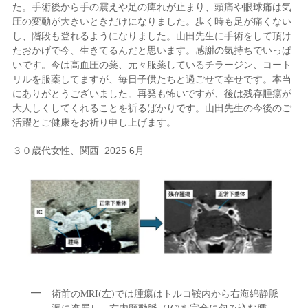
た。手術後から手の震えや足の痺れが止まり、頭痛や眼球痛は気
圧の変動が大きいときだけになりました。歩く時も足が痛くない
し、階段も登れるようになりました。山田先生に手術をして頂け
たおかげで今、生きてるんだと思います。感謝の気持ちでいっぱ
いです。今は高血圧の薬、元々服薬しているチラージン、コート
リルを服薬してますが、毎日子供たちと過ごせて幸せです。本当
にありがとうございました。再発も怖いですが、後は残存腫瘍が
大人しくしてくれることを祈るばかりです。山田先生の今後のご
活躍とご健康をお祈り申し上げます。
３０歳代女性、関西 2025 6月
術前のMRI(左)では腫瘍はトルコ鞍内から右海綿静脈
洞に進展し、右内頸動脈（IC)を完全に包み込む腫