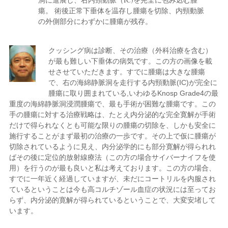
瘍。 術後正常下垂体を温存し腫瘍を切除、内頸動脈
の外側部分にわずかに腫瘍が残存。
クッシング病は診断、その治療（外科治療を含む）
が最も難しい下垂体の病気です。この方の画像を載
せさせていただきます。すでに腫瘍は大きな腫瘍
で、右の海綿静脈洞を走行する内頸動脈(IC)が完全に
腫瘍に取り囲まれている,いわゆるKnosp Grade4の最
重度の海綿静脈洞浸潤腫瘍で、最も手術が困難な腫瘍です。この
手の腫瘍に対する治療戦略は、たとえ内分泌的な完全寛解が手術
だけで得られなくとも可能な限りの腫瘍の切除を、しかも安全に
施行することがまず最初の治療の一歩です。その上で仮に腫瘍が
切除されているように見え、内分泌学的にも部分寛解が得られれ
ばその後に定位的放射線療法（この方の場合サイバーナイフを使
用）を行うのが最も良いと私は考えております。この方の場合、
すでに一年近く経過していますが、未だにコートリルを内服され
ているということは今も高コルチゾール血症の状況には至ってお
らず、内分泌的寛解が得られているということで、大変安堵して
います。