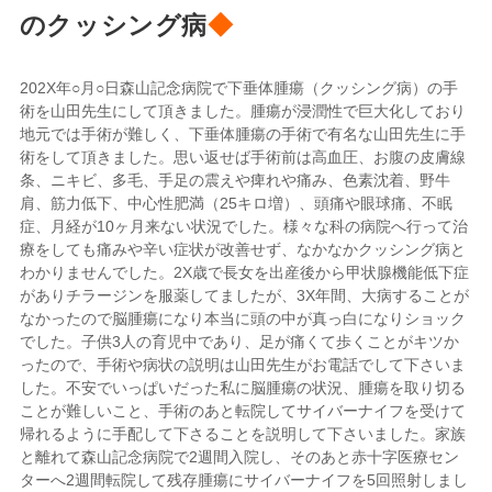
女
のクッシング病
◆
性
の
ク
202X年○月○日森山記念病院で下垂体腫瘍（クッシング病）の手
ッ
術を山田先生にして頂きました。腫瘍が浸潤性で巨大化しており
シ
地元では手術が難しく、下垂体腫瘍の手術で有名な山田先生に手
ン
術をして頂きました。思い返せば手術前は高血圧、お腹の皮膚線
グ
条、ニキビ、多毛、手足の震えや痺れや痛み、色素沈着、野牛
病
肩、筋力低下、中心性肥満（25キロ増）、頭痛や眼球痛、不眠
は
症、月経が10ヶ月来ない状況でした。様々な科の病院へ行って治
療をしても痛みや辛い症状が改善せず、なかなかクッシング病と
わかりませんでした。2X歳で長女を出産後から甲状腺機能低下症
がありチラージンを服薬してましたが、3X年間、大病することが
なかったので脳腫瘍になり本当に頭の中が真っ白になりショック
でした。子供3人の育児中であり、足が痛くて歩くことがキツか
ったので、手術や病状の説明は山田先生がお電話でして下さいま
した。不安でいっぱいだった私に脳腫瘍の状況、腫瘍を取り切る
ことが難しいこと、手術のあと転院してサイバーナイフを受けて
帰れるように手配して下さることを説明して下さいました。家族
と離れて森山記念病院で2週間入院し、そのあと赤十字医療セン
ターへ2週間転院して残存腫瘍にサイバーナイフを5回照射しまし