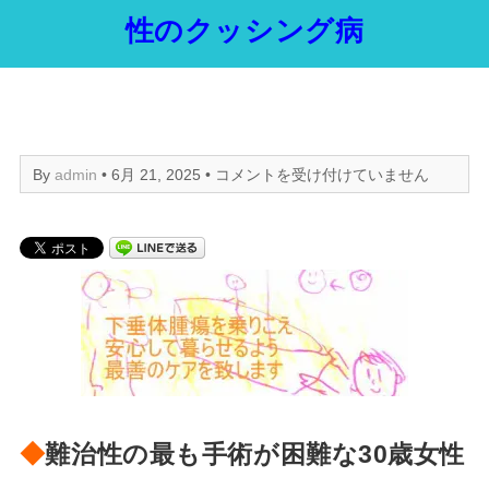
性のクッシング病
難
By
admin
• 6月 21, 2025 •
コメントを受け付けていません
治
性
の
最
も
手
術
が
困
難
な
◆
難治性の最も手術が困難な30歳女性
30
歳