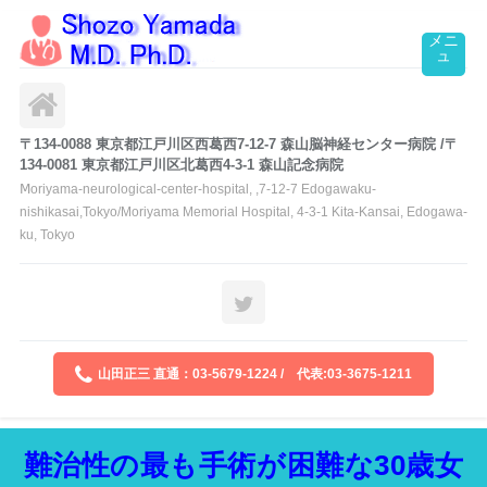
〒134-0088 東京都江戸川区西葛西7-12-7 森山脳神経センター病院 /〒
134-0081 東京都江戸川区北葛西4-3-1 森山記念病院
Ⅿoriyama-neurological-center-hospital, ,7-12-7 Edogawaku-
nishikasai,Tokyo/Moriyama Memorial Hospital, 4-3-1 Kita-Kansai, Edogawa-
ku, Tokyo
山田正三 直通：03-5679-1224 / 代表:03-3675-1211
難治性の最も手術が困難な30歳女