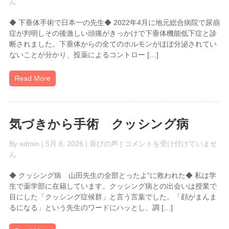
垂
ん
体
◆ 下垂体手術で日本一の先生◆ 2022年4月に地元総合病院で尿崩
手
症が判明しその後激しい頭痛がきっかけで下垂体機能低下症と診
術
断されました。下垂体からの全てのホルモンがほぼ分泌されてい
で
ないことが分かり、投薬によるコントロー […]
日
本
一
Read More
の
先
生
は
気づきから手術 クッシング病
気
By
admin
| 5月 8, 2026 |
喜びの声
|
コメントを受け付けていませ
づ
ん
き
◆ クッシング病 山田先生の全部とったよ”に救われた◆ 私は学
か
生で薬学部に在籍しています。クッシング病との出会いは授業で
ら
目にした「クッシング症候群」と言う言葉でした。「顔がまんま
手
るになる」という先生のワードにハッとし、調 […]
術
ク