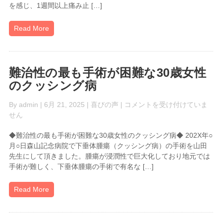
を
を感じ、1週間以上痛み止 […]
田
は
正
三
Read More
先
生
に
相
難治性の最も手術が困難な30歳女性
談
のクッシング病
本
当
難
By
admin
| 6月 21, 2025 |
喜びの声
|
コメントを受け付けていま
に
治
せん
良
性
か
◆難治性の最も手術が困難な30歳女性のクッシング病◆ 202X年○
の
っ
月○日森山記念病院で下垂体腫瘍（クッシング病）の手術を山田
最
た
先生にして頂きました。腫瘍が浸潤性で巨大化しており地元では
も
(ラ
手術が難しく、下垂体腫瘍の手術で有名な […]
手
ト
術
ケ
が
Read More
嚢
困
胞)
難
は
な