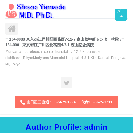
〒134-0088 東京都江戸川区西葛西7-12-7 森山脳神経センター病院 /〒
134-0081 東京都江戸川区北葛西4-3-1 森山記念病院
Ⅿoriyama-neurological-center-hospital, ,7-12-7 Edogawaku-
nishikasai,Tokyo/Moriyama Memorial Hospital, 4-3-1 Kita-Kansai, Edogawa-
ku, Tokyo
山田正三 直通：03-5679-1224 / 代表:03-3675-1211
Author Profile: admin