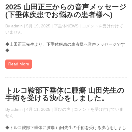
30
2025 山田正三からの音声メッセージ
歳
(下垂体疾患でお悩みの患者様へ)
女
性
2025
By
admin
| 5月 19, 2025 |
下垂体NEWS
|
コメントを受け付けて
の
山
いません
ク
田
ッ
◆山田正三先生より、下垂体疾患の患者様へ音声メッセージです
正
シ
◆
三
ン
か
グ
ら
Read More
病
の
は
音
声
メ
トルコ鞍部下垂体に腫瘍 山田先生の
ッ
手術を受ける決心をしました。
セ
ー
ト
By
admin
| 4月 11, 2025 |
喜びの声
|
コメントを受け付けていま
ジ
ル
せん
(下
コ
垂
◆トルコ鞍部下垂体に腫瘍 山田先生の手術を受ける決心をしまし
鞍
体