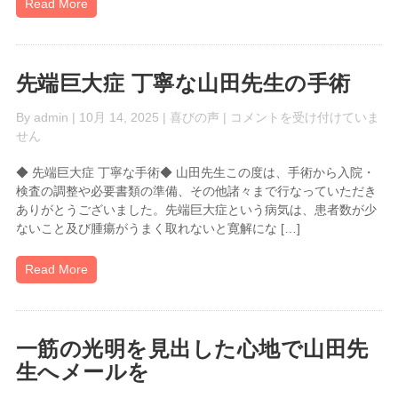
ッ
Read More
シ
ン
グ
病
先端巨大症 丁寧な山田先生の手術
は
先
By
admin
| 10月 14, 2025 |
喜びの声
|
コメントを受け付けていま
端
せん
巨
◆ 先端巨大症 丁寧な手術◆ 山田先生この度は、手術から入院・
大
検査の調整や必要書類の準備、その他諸々まで行なっていただき
症
ありがとうございました。先端巨大症という病気は、患者数が少
丁
ないこと及び腫瘍がうまく取れないと寛解にな […]
寧
な
山
Read More
田
先
生
の
一筋の光明を見出した心地で山田先
手
生へメールを
術
は