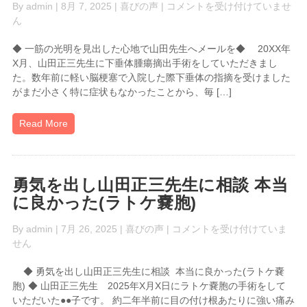
一
By
admin
| 8月 7, 2025 |
喜びの声
|
コメントを受け付けていませ
筋
ん
の
◆ 一筋の光明を見出した心地で山田先生へメールを◆ 20XX年
光
X月、山田正三先生に下垂体腫瘍摘出手術をしていただきまし
明
た。数年前に軽い脳梗塞で入院した際下垂体の指摘を受けました
を
がまだ小さく特に症状もなかったことから、毎 […]
見
出
し
Read More
た
心
地
で
勇気を出し山田正三先生に相談 本当
山
に良かった(ラトケ嚢胞)
田
先
勇
By
admin
| 7月 26, 2025 |
喜びの声
|
コメントを受け付けていま
生
気
せん
へ
を
メ
◆ 勇気を出し山田正三先生に相談 本当に良かった(ラトケ嚢
出
ー
胞) ◆ 山田正三先生 2025年X月X日にラトケ嚢胞の手術をして
し
ル
いただいた●●子です。 約二年半前に目の付け根あたりに強い痛み
山