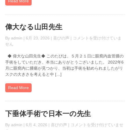
Read More
声
メ
ッ
セ
偉大なる山田先生
ー
ジ
偉
By
admin
| 6月 23, 2026 |
喜びの声
|
コメントを受け付けていま
202
大
せん
は
な
◆ 偉大な山田先生◆ このたびは、５月２１日に眼窩内血管腫の
る
手術をしていただき、本当にありがとうございました。 2022年6
山
月に眼窩内に腫瘍が見つかり、当初は手術を勧められましたがリ
田
スクの大きさを考えると中 […]
先
生
は
Read More
下垂体手術で日本一の先生
下
By
admin
| 6月 4, 2026 |
喜びの声
|
コメントを受け付けていませ