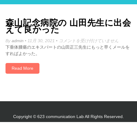
森山記念病院の 山田先生に出会
えて良かった
森
By
admin
• 11月 30, 2021 •
コメントを受け付けていません
山
下垂体腫瘍のエキスパートの山田正三先生にもっと早くメールを
記
すればよかった。
念
病
Read More
院
の
山
田
先
生
に
Copyright © 623 communication Lab All Rights Reserved.
出
会
え
て