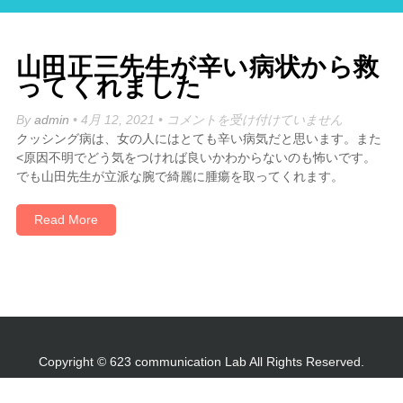
山田正三先生が辛い病状から救
ってくれました
山
By
admin
• 4月 12, 2021 •
コメントを受け付けていません
田
クッシング病は、女の人にはとても辛い病気だと思います。また
正
<原因不明でどう気をつければ良いかわからないのも怖いです。
三
でも山田先生が立派な腕で綺麗に腫瘍を取ってくれます。
先
生
Read More
が
辛
い
病
状
か
ら
Copyright © 623 communication Lab All Rights Reserved.
救
っ
て