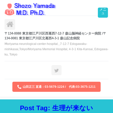
〒134-0088 東京都江戸川区西葛西7-12-7 森山脳神経センター病院 /〒
134-0081 東京都江戸川区北葛西4-3-1 森山記念病院
Ⅿoriyama-neurological-center-hospital, ,7-12-7 Edogawaku-
nishikasai,Tokyo/Moriyama Memorial Hospital, 4-3-1 Kita-Kansai, Edogawa-
ku, Tokyo
山田正三 直通：03-5679-1224 / 代表:03-3675-1211
Post Tag: 生理が来ない