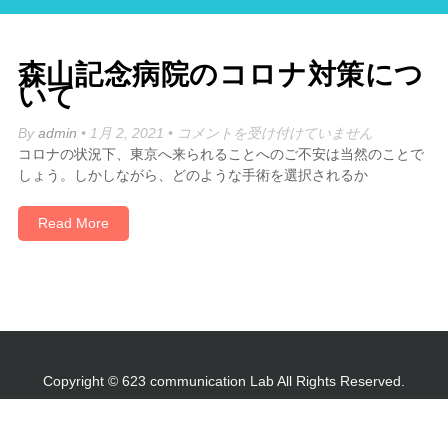
森山記念病院のコロナ対策につ
いて
森
By
admin
• 1月 2, 2021 •
コメントを受け付けていません
山
コロナの状況下、東京へ来られることへのご不安は当然のことで
記
しょう。しかしながら、どのような手術を選択されるか
念
病
Read More
院
の
コ
ロ
ナ
対
策
Copyright © 623 communication Lab All Rights Reserved.
に
つ
い
て