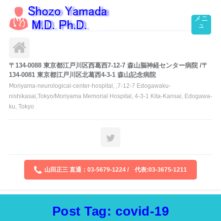
〒134-0088 東京都江戸川区西葛西7-12-7 森山脳神経センター病院 /〒
134-0081 東京都江戸川区北葛西4-3-1 森山記念病院
Ⅿoriyama-neurological-center-hospital, ,7-12-7 Edogawaku-
nishikasai,Tokyo/Moriyama Memorial Hospital, 4-3-1 Kita-Kansai, Edogawa-
ku, Tokyo
山田正三 直通：03-5679-1224 / 代表:03-3675-1211
Post Tag: covid-19