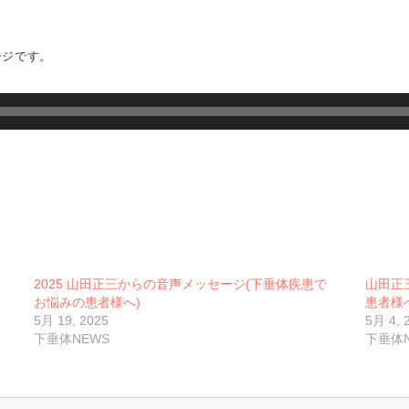
ージです。
2025 山田正三からの音声メッセージ(下垂体疾患で
山田正
お悩みの患者様へ)
患者様
5月 19, 2025
5月 4, 
下垂体NEWS
下垂体N