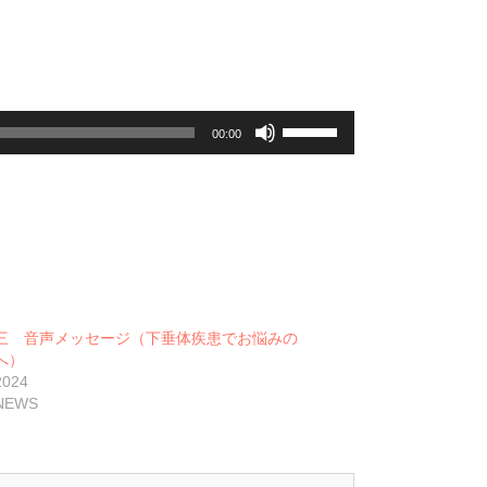
ボ
00:00
リ
ュ
ー
ム
調
節
に
は
上
三 音声メッセージ（下垂体疾患でお悩みの
下
へ）
矢
2024
印
EWS
キ
ー
を
使