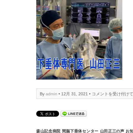
間
By
admin
• 12月 31, 2021 •
コメントを受け付け
脳
下
垂
体
セ
ン
森山記念病院 間脳下垂体センター 山田正三の声 お