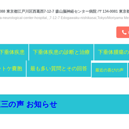
-0088 東京都江戸川区西葛西7-12-7 森山脳神経センター病院 /〒134-0081 
-neurological-center-hospital, ,7-12-7 Edogawaku-nishikasai,Tokyo/Moriyama Mem
下垂体疾患
下垂体疾患の診断と治療
下垂体腫瘍の
ラトケ嚢胞
最も多い質問とその回答
最近の喜びの声
三の声 お知らせ