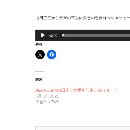
タ
ー
山
山田正三から音声の下垂体疾患の患者様へのメッセ
田
正
音
三
00:00
声
の
プ
共有:
声
レ
お
ー
知
ヤ
ら
ー
せ
は
関連
AERA.dotに山田正三の手術記事が載りました
5月 10, 2021
下垂体NEWS