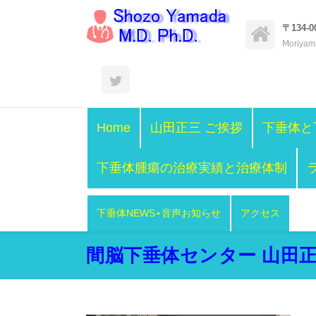
〒134
Ⅿoriyama
Home
山田正三 ご挨拶
下垂体と
下垂体腫瘍の治療実績と治療体制
下垂体NEWS⋆音声お知らせ
アクセス
間脳下垂体センター 山田正