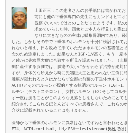
山田正三：この患者さんのお手紙には書かれておりま
前にも他の下垂体専門の先生にセカンドオピニオンを
観察でいいのではとのことだったようです。私の外来
求めていらした時、画像とご本人を拝見した際には非
なりに大きなものの主体は蝶形骨洞内であり、経過観
した。しかしその中で下垂体のホルモンが十分に検討されておら
れないと考え、日を改めて来ていただきホルモンの基礎値とその
念のため測定しました。結果なんとIGF-1が高く、もう一度本人
と確かに先端巨大症に合致する所見が認められました。（非機能
剰に産生する腺腫では、腫瘍の大小にかかわらず治療が絶対に必
すが、身体的な所見から時に先端巨大症と思われない症例に時に
腫瘍が疑われるときはかならず全部の前葉の下垂体ホルモン（GH, PRL,
ACTH)とそのホルモンが標的とする抹消のホルモン（IGF-1, FT
ルモン（テストステロン）、女性ホルモン（E2)そしてコルチゾー
ず一度は測ることがこのような見落としをしないためにとても重
紹介されてこられるほとんどすべての患者さんで、これらのホル
介状に記載されていることはありません。

医師から下垂体のホルモンに異常はないですねと言われたときは、
FT4, ACTH-
cortisol
, LH／FSHー
teststerone(男性では）