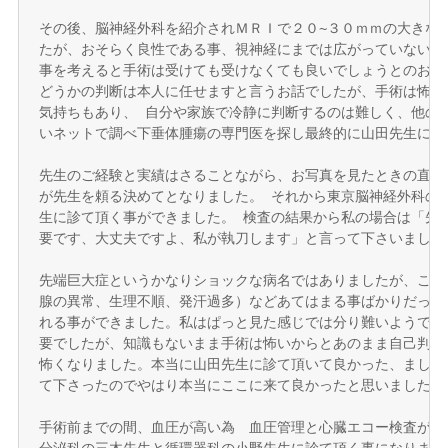
その後、脳神経外科を紹介されＭＲＩで２０~３０ｍｍの大きな腫
たが、おそらく良性である事、視神経にまでは広がっていないの
事を考えると手術は受けても受けなくても良いでしょうとのお話で
どうかの判断は本人に任せますと言うお話でしたが、手術は怖い
気持ちもあり、 自分や家族で冷静に判断するのは難しく、他の先
いネットで調べ下垂体腫瘍の専門医を探し最終的に山田先生に辿り
先生のご経験と実績はさることながら、お写真を見たときの直感
が先生を頼る決めてとなりました。 それから東京脳神経外科の外
生に診て頂く事ができました。 検査の結果から私の場合は「先端
要です、大丈夫ですよ、私が執刀します」と言って下さいました。
先端巨大症というかなりショックな病名ではありましたが、これ
腺の異常、生理不順、発汗過多）などあてはまる事ばかりだった
れる事ができました。私はぱっと見た感じでは分り難いようで、
要でしたが、知識もないまま手術は怖いからとあのまま自己判断
怖くなりました。本当に山田先生に診て頂いて良かった、まして
て下さったのでやはり本当にここに来て良かったと思いました。 
手術前までの間、血圧が高い為　血圧管理と心臓エコー検査が必