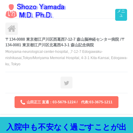
〒134-0088 東京都江戸川区西葛西7-12-7 森山脳神経センター病院 /〒
134-0081 東京都江戸川区北葛西4-3-1 森山記念病院
Ⅿoriyama-neurological-center-hospital, ,7-12-7 Edogawaku-
nishikasai,Tokyo/Moriyama Memorial Hospital, 4-3-1 Kita-Kansai, Edogawa-
ku, Tokyo
山田正三 直通：03-5679-1224 / 代表:03-3675-1211
入院中も不安なく過ごすことが出