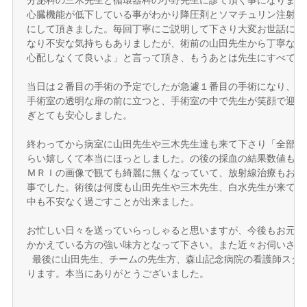
分泌科の三木先生と循環器科の小野先生に診て頂く事になりました
心臓機能が低下している事がわかり降圧剤とソマチュリン注射を
にして頂きました。毎回丁寧にご説明して下さり大変お世話にな
なり不安な気持ちもありましたが、術前の山田先生から丁寧な説
心配しなくて良いよ」と言って頂き、もうあとは先生にすべてお任
当日は２番目の手術の予定でしたが急遽１番目の手術になり、急
手術室の透明な扉の前に立つと、手術室の中で先生が笑顔で迎え
ぎとても安心しました。 

終わってから病室に山田先生や三木先生達も来て下さり「全部取
らい嬉しくて本当にほっとしました。の後の採血の結果数値も正
ＭＲＩの画像で観ても綺麗に無くなっていて、放射線治療もおそ
事でした。術後は何度も山田先生や三木先生、白水先生が来て下
中も不安なく過ごすことが出来ました。 

お忙しい日々を送っていらっしゃると思いますが、今後もお元気
かかえている方の強い味方となって下さい。また近々お伺いさせて
 最後に山田先生、チームの先生方、森山記念病院の看護師スタッ